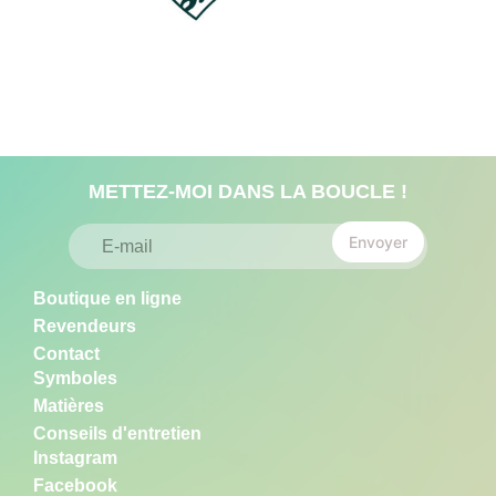
METTEZ-MOI DANS LA BOUCLE !
E
E
m
Envoyer
m
a
a
i
i
l
Boutique en ligne
l
E
*
Revendeurs
m
a
Contact
i
Symboles
l
E
Matières
m
Conseils d'entretien
a
Instagram
i
l
Facebook