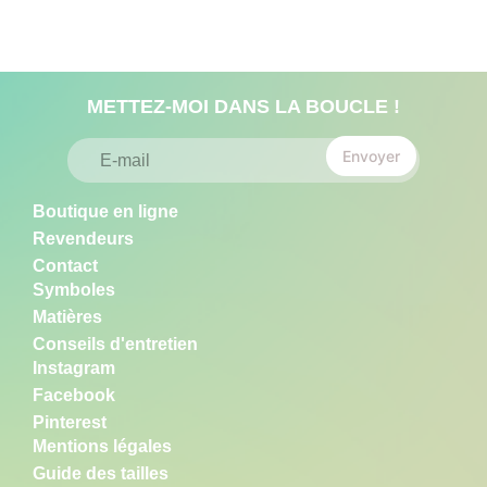
METTEZ-MOI DANS LA BOUCLE !
E
E
m
Envoyer
m
a
a
i
i
l
Boutique en ligne
l
E
*
Revendeurs
m
a
Contact
i
Symboles
l
*
Matières
Conseils d'entretien
Instagram
Facebook
Pinterest
Mentions légales
Guide des tailles