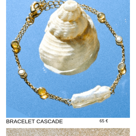
BRACELET CASCADE
65
€